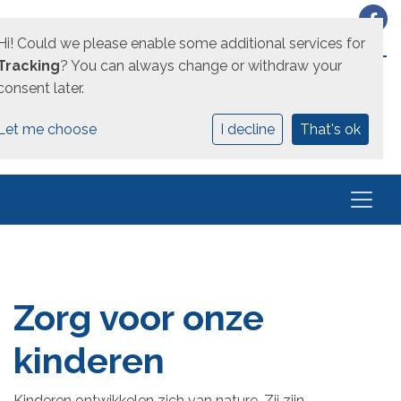
Hi! Could we please enable some additional services for
EEN UNICOZ SCHOOL
Tracking
? You can always change or withdraw your
consent later.
Let me choose
I decline
That's ok
Zorg voor onze
kinderen
Kinderen ontwikkelen zich van nature. Zij zijn