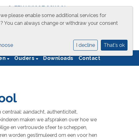
EEN UNICOZ SCHOOL
 we please enable some additional services for
g
? You can always change or withdraw your consent
hoose
I decline
That's ok
ren
Ouders
Downloads
Contact
ool
entraal: aandacht, authenticiteit,
 kinderen maken we afspraken over hoe we
lige en vertrouwde sfeer te scheppen,
deren worden gestimuleerd om een voor hen