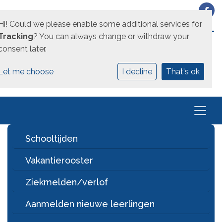
Hi! Could we please enable some additional services for
EEN UNICOZ SCHOOL
Tracking
? You can always change or withdraw your
consent later.
Let me choose
I decline
That's ok
Schooltijden
Vakantierooster
Ziekmelden/verlof
Aanmelden nieuwe leerlingen