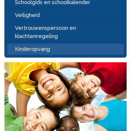
Schoolgids en schoolkalender
Veiligheid
Vertrouwenspersoon en
klachtenregeling
Kinderopvang