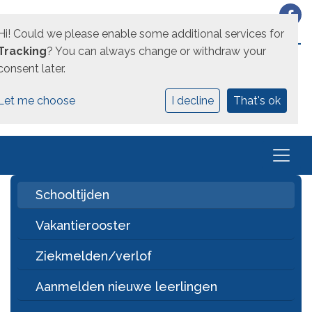
Hi! Could we please enable some additional services for
EEN UNICOZ SCHOOL
Tracking
? You can always change or withdraw your
consent later.
Let me choose
I decline
That's ok
Schooltijden
Vakantierooster
Ziekmelden/verlof
Aanmelden nieuwe leerlingen